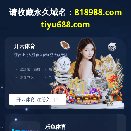
数字经济
EN
数字经济
DIGITAL ECONOMY
数字经济
随着云计算、物联网、大数据、人工智能、虚拟现
实、区块链等技术的兴起，数字经济蓬勃发展，世界各
国纷纷将其作为未来发展的战略重点。南方物流集团也
将利用数字经济引领创新发展，为经济增长注入新动
力，抢占新一轮产业竞争的制高点包括使用数字化的知
识和信息作为关键生产要素、以现代信息网络作为重要