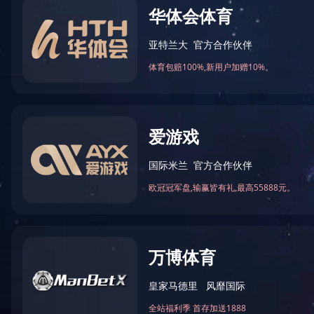
南香谷浩云网络基地
2019.05.21