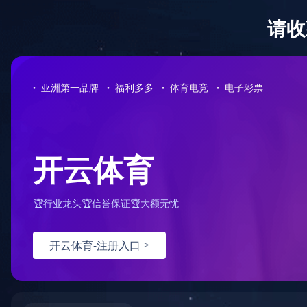
集团简介
企业风采
合作伙伴